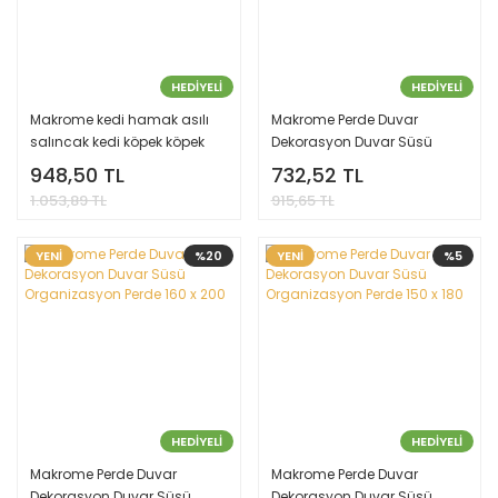
HEDİYELİ
HEDİYELİ
Makrome kedi hamak asılı
Makrome Perde Duvar
salıncak kedi köpek köpek
Dekorasyon Duvar Süsü
yatak sepeti ev Pet kedi
Organizasyon Perde
948,50 TL
732,52 TL
aksesuarları
1.053,89 TL
915,65 TL
YENİ
%20
YENİ
%5
HEDİYELİ
HEDİYELİ
Makrome Perde Duvar
Makrome Perde Duvar
Dekorasyon Duvar Süsü
Dekorasyon Duvar Süsü