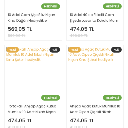
HEDİYELİ
HEDİYELİ
10 Adet Cam Şişe Söz Nişan
10 Adet 40 cc Etiketli Cam
Kına Düğün Hediyelikleri
Şişede Lavanta Kokulu Mum
Cam Şişe mum
569,05 TL
474,05 TL
599,00 TL
499,00 TL
YENİ
%5
YENİ
%5
HEDİYELİ
HEDİYELİ
Portakallı Ahşap Ağaç Kütük
Ahşap Ağaç Kütük Mumluk 10
Mumluk 10 Adet Nikah Nişan
Adet Cipso Çiçekli Nikah
Kına Şekeri hediyelik
Nişan Kına Şekeri hediyelik
474,05 TL
474,05 TL
499,00 TL
499,00 TL