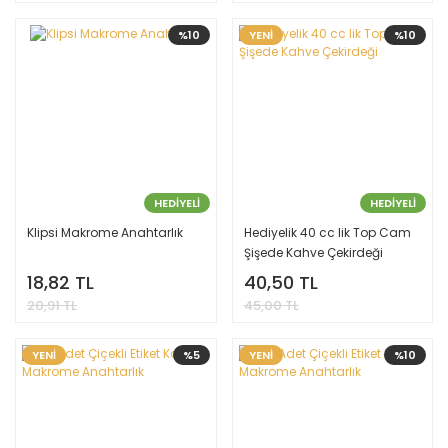
%10
YENİ
%10
HEDİYELİ
HEDİYELİ
Klipsi Makrome Anahtarlık
Hediyelik 40 cc lik Top Cam
Şişede Kahve Çekirdeği
18,82 TL
40,50 TL
20,91 TL
45,00 TL
YENİ
%5
YENİ
%10