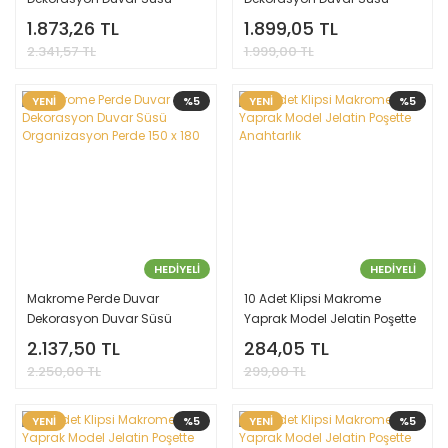
Organizasyon Perde 160 x
Organizasyon Perde 150 x
1.873,26 TL
1.899,05 TL
200
180
2.341,57 TL
1.999,00 TL
YENİ
%5
YENİ
%5
HEDİYELİ
HEDİYELİ
Makrome Perde Duvar
10 Adet Klipsi Makrome
Dekorasyon Duvar Süsü
Yaprak Model Jelatin Poşette
Organizasyon Perde 150 x
Anahtarlık
2.137,50 TL
284,05 TL
180
2.250,00 TL
299,00 TL
YENİ
%5
YENİ
%5