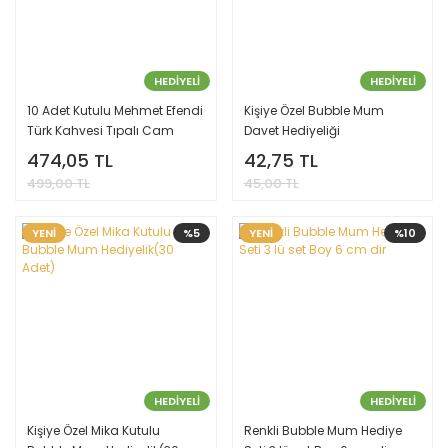
HEDİYELİ
HEDİYELİ
10 Adet Kutulu Mehmet Efendi
Kişiye Özel Bubble Mum
Türk Kahvesi Tıpalı Cam
Davet Hediyeliği
Şişede Çakıl Taşı Çikolata
474,05 TL
42,75 TL
şekeri
499,00 TL
45,00 TL
YENİ
%5
YENİ
%10
HEDİYELİ
HEDİYELİ
Kişiye Özel Mika Kutulu
Renkli Bubble Mum Hediye