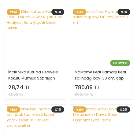
YENİ
%10
YENİ
%10
HEDİYELİ
İncili Mika Kutuda Hediyelik
Makrome Kedi Hamağı Kedi
Kokulu Mumluk Söz Nişan
salıncağı boy 130 cm, çap
Kına Hediyesi, Kuru Çiçekli
50 cm
28,74 TL
780,09 TL
Nikah Şekeri
31,93 TL
866,76 TL
YENİ
%10
YENİ
%20