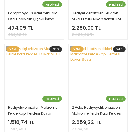
HEDİYELİ
HEDİYELİ
Kampanya 10 Adet Yeni Yıla
Hediyeliklerbizden 50 Adet
Özel Hediyelik Çiçekli İsme
Mika Kutulu Nikah Şekeri Söz
Özel Doğal Çiçekli Mika
Nişan Kına Hediyesi, Kutulu
474,05 TL
2.280,00 TL
Kutuda Bubble Mum Nikah,
Renkli Bubble Mum Nikah
499,00 TL
2.400,00 TL
Nişan, Söz, Doğum,
Şekeri
Hediyelikleri
YENİ
%10
YENİ
%10
HEDİYELİ
HEDİYELİ
Hediyelşkerbizden Makrome
2 Adet Hediyeyeliklerbizden
Perde Kapı Perdesi Duvar
Makrome Perde Kapı Perdesi
Süsü
Duvar Süsü
1.518,74 TL
2.659,22 TL
1.687,49 TL
2.954,69 TL