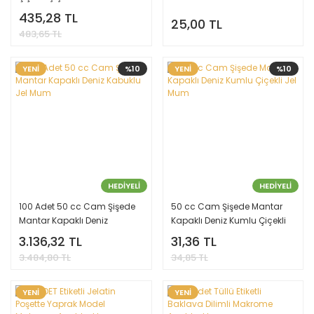
435,28 TL
25,00 TL
483,65 TL
YENİ
%10
YENİ
%10
HEDİYELİ
HEDİYELİ
100 Adet 50 cc Cam Şişede
50 cc Cam Şişede Mantar
Mantar Kapaklı Deniz
Kapaklı Deniz Kumlu Çiçekli
Kabuklu Jel Mum
Jel Mum
3.136,32 TL
31,36 TL
3.484,80 TL
34,85 TL
YENİ
YENİ