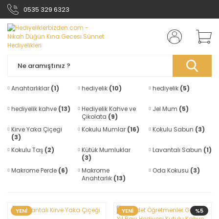
0535 329 6323
Anahtarlıklar
(1)
hediyelik
(10)
hediyelik
(5)
hediyelik kahve
(13)
Hediyelik Kahve ve
Jel Mum
(5)
Çikolata
(9)
Kirve Yaka Çiçegi
Kokulu Mumlar
(16)
Kokulu Sabun
(3)
(3)
Kokulu Taş
(2)
Kütük Mumluklar
Lavantalı Sabun
(1)
(3)
Makrome Perde
(6)
Makrome
Oda Kokusu
(3)
Anahtarlık
(13)
YENİ
YENİ
%5