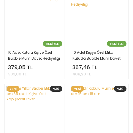
HEDİYELİ
HEDİYELİ
10 Adet Kutulu Kişiye Özel
10 Adet Kişiye Özel Mika
Bubble Mum Davet Hediyeliği
Kutuda Bubble Mum Davet
Hediyeliği
379,05 TL
367,46 TL
399,00 TL
408,29 TL
YENİ
%10
YENİ
%10