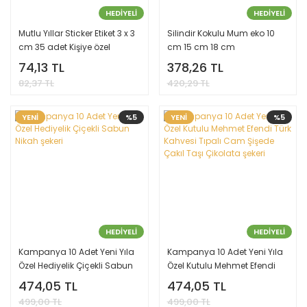
HEDİYELİ
HEDİYELİ
Mutlu Yıllar Sticker Etiket 3 x 3
Silindir Kokulu Mum eko 10
cm 35 adet Kişiye özel
cm 15 cm 18 cm
Yapışkanlı Etiket
74,13 TL
378,26 TL
82,37 TL
420,29 TL
YENİ
%5
YENİ
%5
HEDİYELİ
HEDİYELİ
Kampanya 10 Adet Yeni Yıla
Kampanya 10 Adet Yeni Yıla
Özel Hediyelik Çiçekli Sabun
Özel Kutulu Mehmet Efendi
Nikah şekeri
Türk Kahvesi Tıpalı Cam
474,05 TL
474,05 TL
Şişede Çakıl Taşı Çikolata
499,00 TL
499,00 TL
şekeri