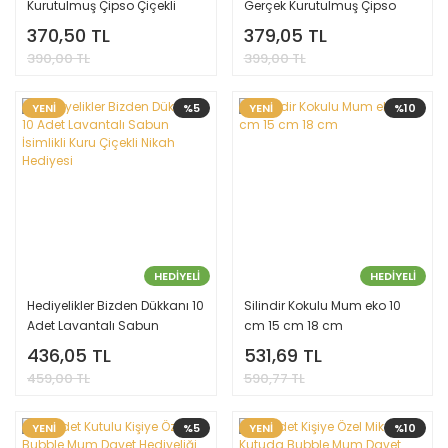
Kurutulmuş Çipso Çiçekli
Gerçek Kurutulmuş Çipso
Kirve Yaka Çiçeği Kitli iğne
Çiçekli Lavantalı Kirve Yaka
370,50 TL
379,05 TL
Hediyeli
Çiçeği Kitli iğne Hediyeli
390,00 TL
399,00 TL
YENİ
%5
YENİ
%10
HEDİYELİ
HEDİYELİ
Hediyelikler Bizden Dükkanı 10
Silindir Kokulu Mum eko 10
Adet Lavantalı Sabun
cm 15 cm 18 cm
İsimlikli Kuru Çiçekli Nikah
436,05 TL
531,69 TL
Hediyesi
459,00 TL
590,77 TL
YENİ
%5
YENİ
%10