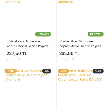
HEDİYELİ
HEDİYELİ
10 Adet Klipsi Makrome
10 Adet Klipsi Makrome
Yaprak Model Jelatin Poşette
Yaprak Model Jelatin Poşette
Anahtarlık
Anahtarlık
237,50 TL
332,50 TL
250,00 TL
350,00 TL
YENİ
%5
YENİ
%20