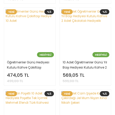
YENİ
%5
YENİ
%5
HEDİYELİ
HEDİYELİ
Öğretmenler Günü Hediyesi
10 Adet Öğretmenler Günü Yıl
Kutulu Kahve Çakıltaşı
Başı Hediyesi Kutulu Kahve 2
Hediye 10 Adet
Adet Çikolatalı Hediyelik
474,05 TL
569,05 TL
499,00 TL
599,00 TL
YENİ
%5
YENİ
%5