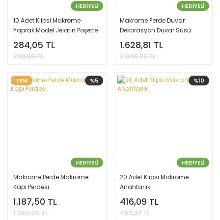
HEDİYELİ
HEDİYELİ
10 Adet Klipsi Makrome
Makrome Perde Duvar
Yaprak Model Jelatin Poşette
Dekorasyon Duvar Süsü
Anahtarlık
Organizasyon Perde 150 x
284,05 TL
1.628,81 TL
200
299,00 TL
2.036,02 TL
YENİ
%5
%10
HEDİYELİ
HEDİYELİ
Makrome Perde Makrome
20 Adet Klipsi Makrome
Kapı Perdesi
Anahtarlık
1.187,50 TL
416,09 TL
1.250,00 TL
462,32 TL