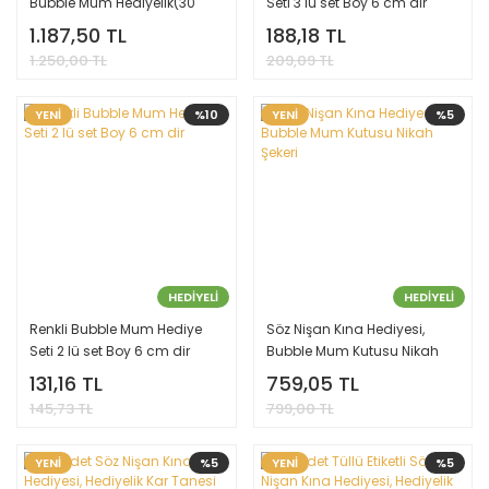
Bubble Mum Hediyelik(30
Seti 3 lü set Boy 6 cm dir
Adet)
1.187,50 TL
188,18 TL
1.250,00 TL
209,09 TL
YENİ
%10
YENİ
%5
HEDİYELİ
HEDİYELİ
Renkli Bubble Mum Hediye
Söz Nişan Kına Hediyesi,
Seti 2 lü set Boy 6 cm dir
Bubble Mum Kutusu Nikah
Şekeri
131,16 TL
759,05 TL
145,73 TL
799,00 TL
YENİ
%5
YENİ
%5