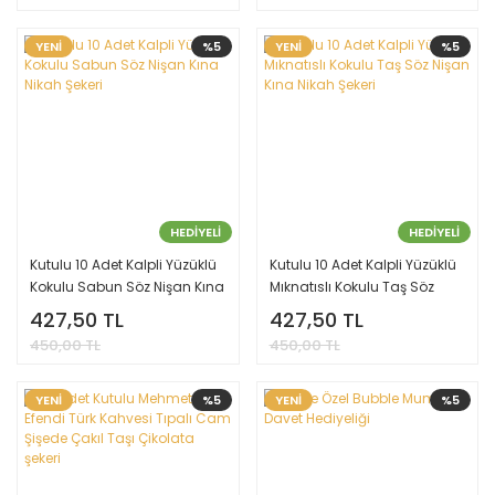
YENİ
%5
YENİ
%5
HEDİYELİ
HEDİYELİ
Kutulu 10 Adet Kalpli Yüzüklü
Kutulu 10 Adet Kalpli Yüzüklü
Kokulu Sabun Söz Nişan Kına
Mıknatıslı Kokulu Taş Söz
Nikah Şekeri
Nişan Kına Nikah Şekeri
427,50 TL
427,50 TL
450,00 TL
450,00 TL
YENİ
%5
YENİ
%5