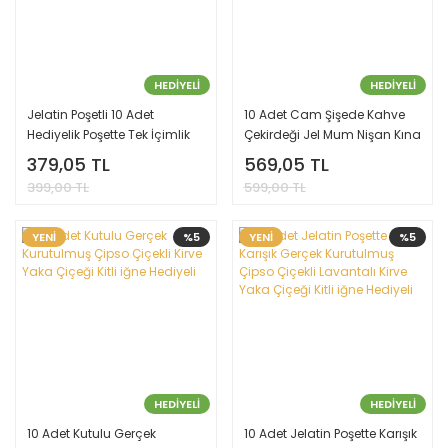
HEDİYELİ
HEDİYELİ
Jelatin Poşetli 10 Adet
10 Adet Cam Şişede Kahve
Hediyelik Poşette Tek İçimlik
Çekirdeği Jel Mum Nişan Kına
Mehmet Efendi Türk Kahvesi
Nikah Şekeri
379,05 TL
569,05 TL
399,00 TL
599,00 TL
YENİ
%5
YENİ
%5
HEDİYELİ
HEDİYELİ
10 Adet Kutulu Gerçek
10 Adet Jelatin Poşette Karışık