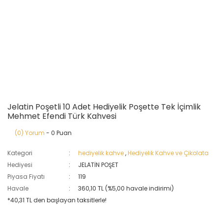
Jelatin Poşetli 10 Adet Hediyelik Poşette Tek İçimlik
Mehmet Efendi Türk Kahvesi
(0) Yorum
- 0 Puan
Kategori
hediyelik kahve
,
Hediyelik Kahve ve Çikolata
Hediyesi
JELATİN POŞET
Piyasa Fiyatı
119
Havale
360,10 TL (%5,00 havale indirimi)
*40,31 TL den başlayan taksitlerle!