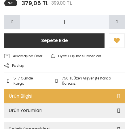
379,05 TL
399,00 TL
%5
Sepete Ekle
Arkadaşına Öner
Fiyatı Düşünce Haber Ver
Paylaş
5-7 Günde
750 TL Üzeri Alışverişte Kargo
Kargo
Ücretsiz
Ürün Bilgisi
Ürün Yorumları