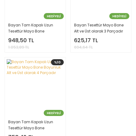
HEDİYELİ
HEDİYELİ
Bayan Tam Kapalı Uzun
Bayan Tesettür Mayo Bone
Tesettür Mayo Bone
Alt ve Üst olarak 3 Parçadır
Boyunluk Alt ve Üst olarak 4
948,50 TL
625,17 TL
Parçadır
1.053,89 TL
694,64 TL
%10
HEDİYELİ
Bayan Tam Kapalı Uzun
Tesettür Mayo Bone
Boyunluk Alt ve Üst olarak 4