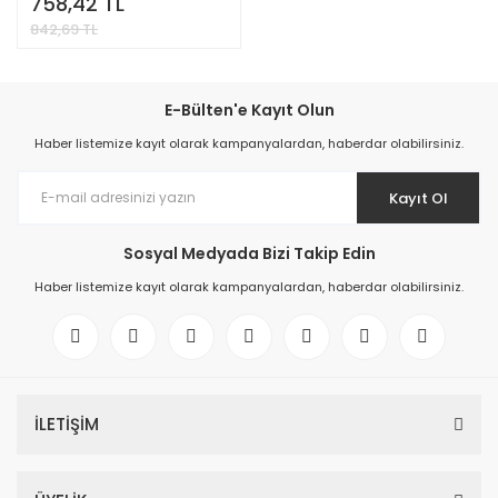
758,42 TL
Parçadır
842,69 TL
E-Bülten'e Kayıt Olun
Haber listemize kayıt olarak kampanyalardan, haberdar olabilirsiniz.
Kayıt Ol
Sosyal Medyada Bizi Takip Edin
Haber listemize kayıt olarak kampanyalardan, haberdar olabilirsiniz.
İLETİŞİM