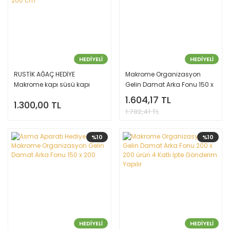
HEDİYELİ
HEDİYELİ
RUSTİK AĞAÇ HEDİYE
Makrome Organizasyon
Makrome kapı süsü kapı
Gelin Damat Arka Fonu 150 x
sinekliği dekoratif süs 100 x
150
1.604,17 TL
1.300,00 TL
200 cm
1.782,41 TL
%10
%10
HEDİYELİ
HEDİYELİ