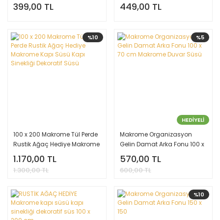
399,00 TL
449,00 TL
%10
%5
HEDİYELİ
100 x 200 Makrome Tül Perde
Makrome Organizasyon
Rustik Ağaç Hediye Makrome
Gelin Damat Arka Fonu 100 x
Kapı Süsü Kapı Sinekliği
70 cm Makrome Duvar Süsü
1.170,00 TL
570,00 TL
Dekoratif Süsü
1.300,00 TL
600,00 TL
%10