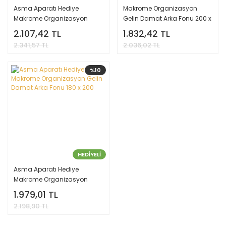
Asma Aparatı Hediye
Makrome Organizasyon
Makrome Organizasyon
Gelin Damat Arka Fonu 200 x
Gelin Damat Arka Fonu 150 x
200 ürün 4 Katlı İpte
2.107,42 TL
1.832,42 TL
200
Gönderim Yapılır
2.341,57 TL
2.036,02 TL
%10
HEDİYELİ
Asma Aparatı Hediye
Makrome Organizasyon
Gelin Damat Arka Fonu 180 x
1.979,01 TL
200
2.198,90 TL