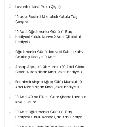
Lavantalı Kirve Yaka Çiçeği
10 adet Resimli Mıknatıslı Kokulu Taş
Çerçeve
10 Adet Öğretmenler Günü Yıl Başı
Hediyesi Kutulu Kahve 2 Adet Çikolatalı
Hediyelik
Öğretmenler Günü Hediyesi Kutulu Kahve
Çakıltaşı Hediye 10 Adet
Ahşap Ağaç Kütük Mumluk 10 Adet Cipso
Çiçekli Nikah Nişan Kına Şekeri hediyelik
Portakallı Ahşap Ağaç Kütük Mumluk 10
Adet Nikah Nişan Kına Şekeri hediyelik
10 Adet 40 cc Etiketli Cam Şişede Lavanta
Kokulu Mum
10 Adet Öğretmenler Günü Yıl Başı
Hediyesi Kutulu Kahve Çakıl taşı Hediye
10 Adet İncili Yeni Yıl Başı Hediyesi Ahşap