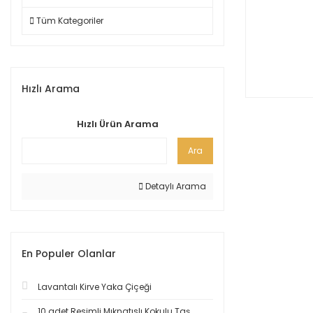
Tüm Kategoriler
Hızlı Arama
Hızlı Ürün Arama
Ara
Detaylı Arama
En Populer Olanlar
Lavantalı Kirve Yaka Çiçeği
10 adet Resimli Mıknatıslı Kokulu Taş