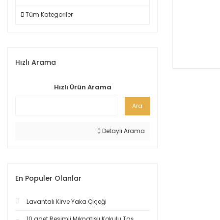
Tüm Kategoriler
Hızlı Arama
Hızlı Ürün Arama
Ara
Detaylı Arama
En Populer Olanlar
Lavantalı Kirve Yaka Çiçeği
10 adet Resimli Mıknatıslı Kokulu Taş