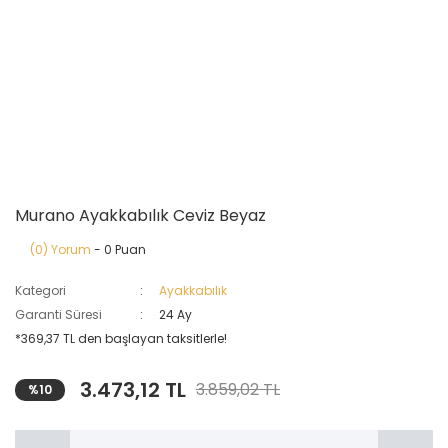
Murano Ayakkabılık Ceviz Beyaz
(0) Yorum
- 0 Puan
Kategori
Ayakkabılık
Garanti Süresi
24 Ay
*369,37 TL den başlayan taksitlerle!
3.473,12 TL
3.859,02 TL
%10