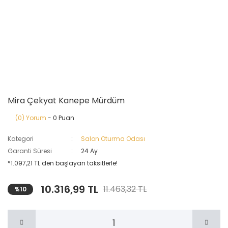
Mira Çekyat Kanepe Mürdüm
(0) Yorum
- 0 Puan
Kategori
Salon Oturma Odası
Garanti Süresi
24 Ay
*1.097,21 TL den başlayan taksitlerle!
10.316,99 TL
11.463,32 TL
%10