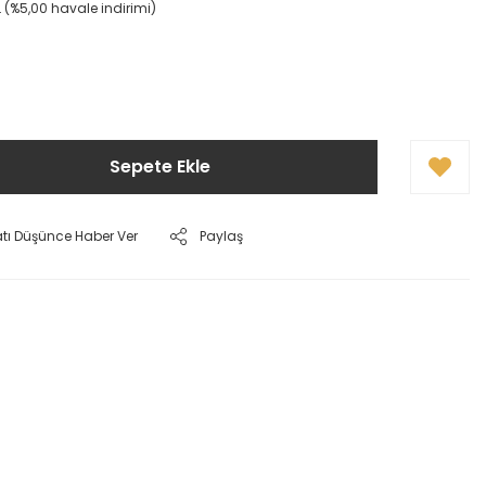
L (%5,00 havale indirimi)
!
Sepete Ekle
atı Düşünce Haber Ver
Paylaş