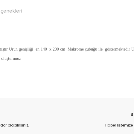
eçenekleri
tır Ürün genişliği en 140 x 200 cm Makrome çubuğu ile göstermektedir Ür
ş oluşturunuz
Bu ürüne ilk yorumu siz yapın!
S
Yorum Yaz
r olabilirsiniz.
Haber listemize