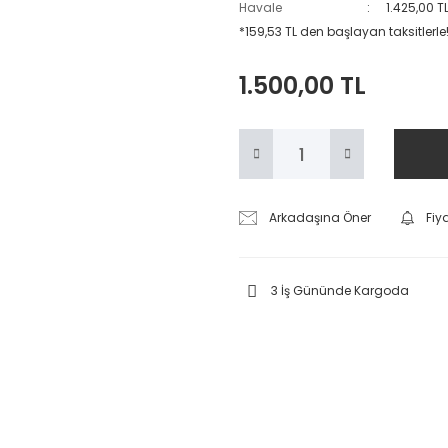
Havale
1.425,00 T
*159,53 TL den başlayan taksitlerle
1.500,00 TL
Arkadaşına Öner
Fiy
3 İş Gününde Kargoda