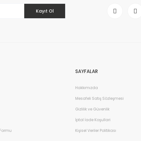
Kayıt Ol
SAYFALAR
Hakkımızda
Mesafeli Satış Sözleşmesi
Gizlilik ve Güvenlik
İptal İade Koşullari
 Formu
Kişisel Veriler Politikası