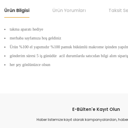
Ürün Bilgisi
Ürün Yorumları
Taksit S
takma aparatı hediye
merhaba sayfamıza hoş geldiniz
Ürün %100 el yapımıdır %100 pamuk bükümlü makrome ipinden yapılmış
gönderim süresi 5 iş günüdür acil durumlarda satıcıdan bilgi alım sipari
her şey gönlünüzce olsun
E-Bülten'e Kayıt Olun
Haber listemize kayıt olarak kampanyalardan, haberda