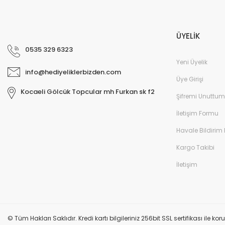
ÜYELİK
0535 329 6323
Yeni Üyelik
info@hediyeliklerbizden.com
Üye Girişi
Kocaeli Gölcük Topcular mh Furkan sk f2
Şifremi Unuttum
İletişim Formu
Havale Bildirim
Kargo Takibi
İletişim
© Tüm Hakları Saklıdır. Kredi kartı bilgileriniz 256bit SSL sertifikası ile k