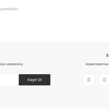
eçenekleri
Bu ürüne ilk yorumu siz yapın!
S
Yorum Yaz
r olabilirsiniz.
Haber listemize
Kayıt Ol