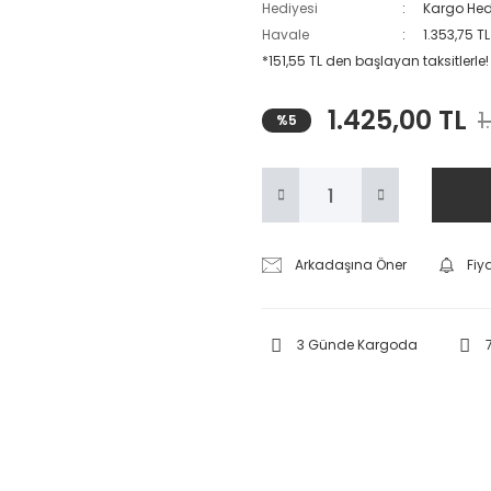
Hediyesi
Kargo Hed
Havale
1.353,75 T
*151,55 TL den başlayan taksitlerle!
1.425,00 TL
1
%5
Arkadaşına Öner
Fiy
3 Günde Kargoda