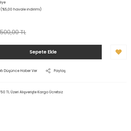
iye
L (%5,00 havale indirimi)
.500,00 TL
Sepete Ekle
atı Düşünce Haber Ver
Paylaş
750 TL Üzeri Alışverişte Kargo Ücretsiz