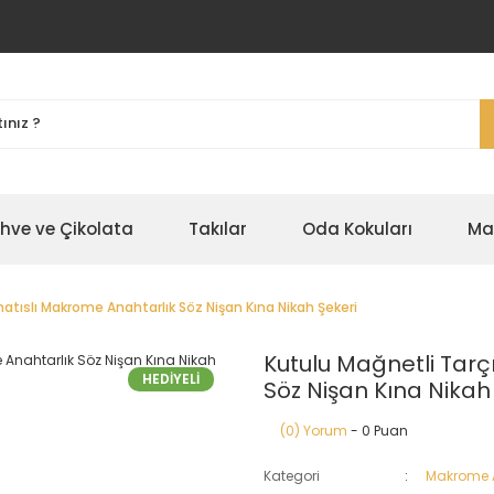
ahve ve Çikolata
Takılar
Oda Kokuları
Ma
atıslı Makrome Anahtarlık Söz Nişan Kına Nikah Şekeri
Kutulu Mağnetli Tarç
HEDİYELİ
Söz Nişan Kına Nikah
(0) Yorum
- 0 Puan
Kategori
Makrome A