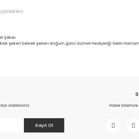
eçenekleri
ah Şekeri
bebek şekeri bebek şekeri doğum günü Sünnet Hediyeliği Gelin Hamamı K
Bu ürüne ilk yorumu siz yapın!
S
Yorum Yaz
r olabilirsiniz.
Haber listemize
Kayıt Ol