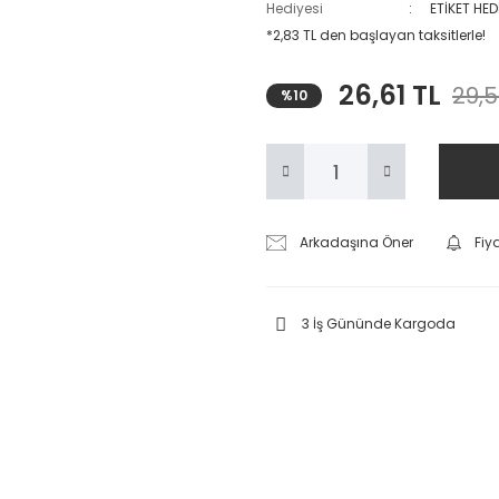
Hediyesi
ETİKET HED
*2,83 TL den başlayan taksitlerle!
26,61 TL
29,5
%10
Arkadaşına Öner
Fiy
3 İş Gününde Kargoda