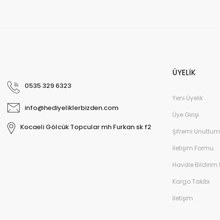
ÜYELİK
0535 329 6323
Yeni Üyelik
info@hediyeliklerbizden.com
Üye Girişi
Kocaeli Gölcük Topcular mh Furkan sk f2
Şifremi Unuttum
İletişim Formu
Havale Bildirim
Kargo Takibi
İletişim