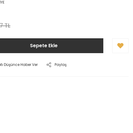
İYE
7 TL
Sepete Ekle
atı Düşünce Haber Ver
Paylaş