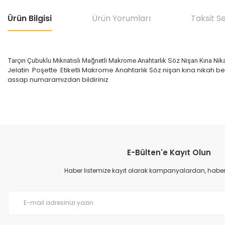
Ürün Bilgisi
Ürün Yorumları
Taksit S
Tarçın Çubuklu Mıknatıslı Mağnetli Makrome Anahtarlık Söz Nişan Kına Nik
Jelatin Poşette Etiketli Makrome Anahtarlık Söz nişan kına nikah 
assap numaramızdan bildiriniz
E-Bülten'e Kayıt Olun
Haber listemize kayıt olarak kampanyalardan, haberda