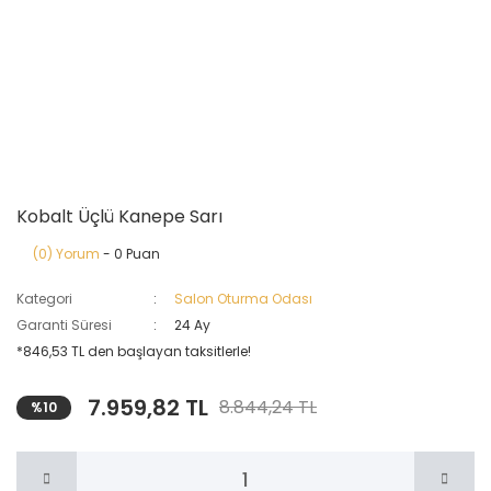
Kobalt Üçlü Kanepe Sarı
(0) Yorum
- 0 Puan
Kategori
Salon Oturma Odası
Garanti Süresi
24 Ay
*846,53 TL den başlayan taksitlerle!
7.959,82 TL
8.844,24 TL
%10