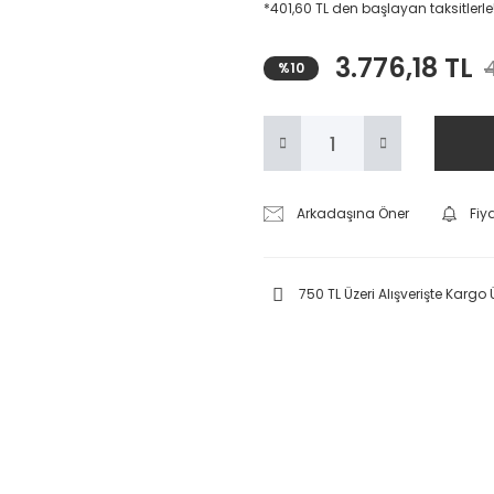
*401,60 TL den başlayan taksitlerle
3.776,18 TL
%10
Arkadaşına Öner
Fiy
750 TL Üzeri Alışverişte Kargo 