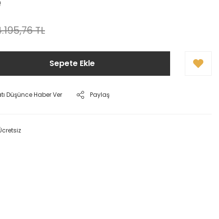
!
4.195,76 TL
Sepete Ekle
atı Düşünce Haber Ver
Paylaş
Ücretsiz