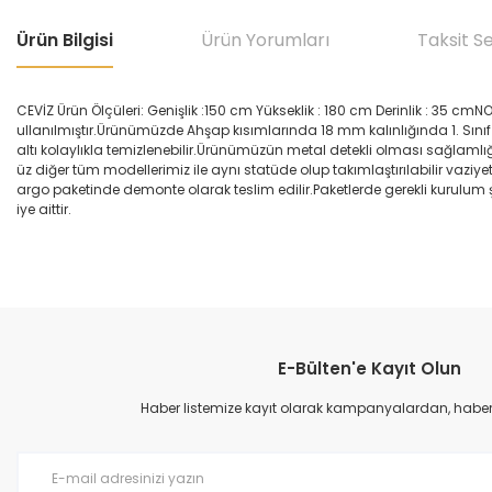
Ürün Bilgisi
Ürün Yorumları
Taksit S
CEVİZ Ürün Ölçüleri: Genişlik :150 cm Yükseklik : 180 cm Derinlik : 35 
ullanılmıştır.Ürünümüzde Ahşap kısımlarında 18 mm kalınlığında 1. Sınıf
altı kolaylıkla temizlenebilir.Ürünümüzün metal detekli olması sağlam
üz diğer tüm modellerimiz ile aynı statüde olup takımlaştırılabilir vaziy
argo paketinde demonte olarak teslim edilir.Paketlerde gerekli kurul
iye aittir.
E-Bülten'e Kayıt Olun
Haber listemize kayıt olarak kampanyalardan, haberda