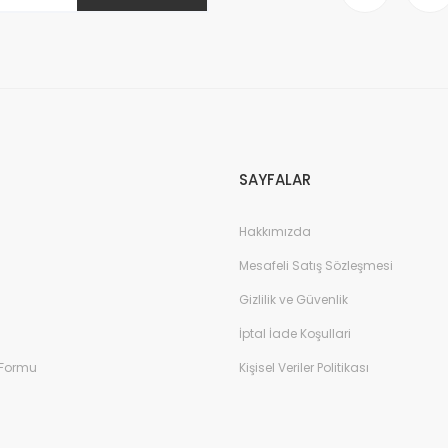
SAYFALAR
Hakkımızda
Mesafeli Satış Sözleşmesi
Gizlilik ve Güvenlik
İptal İade Koşullari
 Formu
Kişisel Veriler Politikası