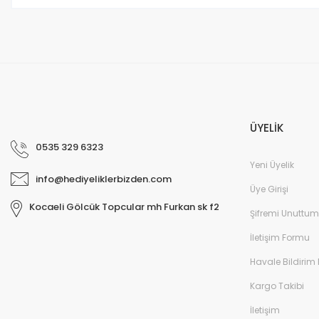
ÜYELİK
0535 329 6323
Yeni Üyelik
info@hediyeliklerbizden.com
Üye Girişi
Kocaeli Gölcük Topcular mh Furkan sk f2
Şifremi Unuttum
İletişim Formu
Havale Bildirim
Kargo Takibi
İletişim