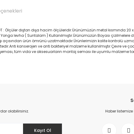
eçenekleri
cmNOT : Ölçüler dıştan dışa hacim ölçüleridir.Ürünümüzün metal kısmında 20 
 Yonga levha ( Suntalam ) Kullanılmıştır.Ürünümüzün Boyası çizilmelere da
lığı açısından ürün ömrünü uzatmaktadır.Ürünlerimizin kalite kontrolü uz
ettedir.Anti kanserojen ve anti bakteriyel malzeme kullanılmıştır.Çevre ve ço
um şeması, tüm vida ve aksesuarların montaj seması ile uyumlu malzeme to
Bu ürüne ilk yorumu siz yapın!
S
Yorum Yaz
r olabilirsiniz.
Haber listemize
Kayıt Ol