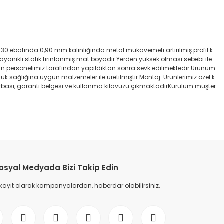
x 30 ebatında 0,90 mm kalınlığında metal mukavemeti artırılmış profil k
yanıklı statik fırınlanmış mat boyadır.Yerden yüksek olması sebebi ile
man personelimiz tarafından yapıldıktan sonra sevk edilmektedir.Ürünüm
cuk sağlığına uygun malzemeler ile üretilmiştir.Montaj: Ürünlerimiz özel k
rbası, garanti belgesi ve kullanma kılavuzu çıkmaktadırKurulum müşter
osyal Medyada Bizi Takip Edin
 kayıt olarak kampanyalardan, haberdar olabilirsiniz.