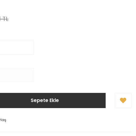
1 TL
Sepete Ekle
ylaş