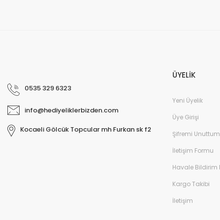
ÜYELİK
0535 329 6323
Yeni Üyelik
info@hediyeliklerbizden.com
Üye Girişi
Kocaeli Gölcük Topcular mh Furkan sk f2
Şifremi Unuttum
İletişim Formu
Havale Bildirim
Kargo Takibi
İletişim