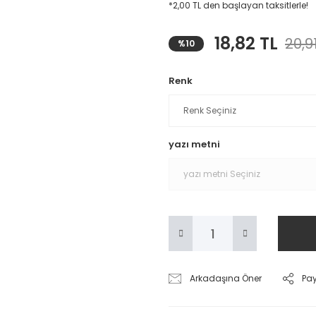
*2,00 TL den başlayan taksitlerle!
18,82 TL
20,9
%10
Renk
yazı metni
Arkadaşına Öner
Pa