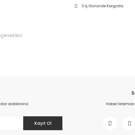
3 İş Gününde Kargoda
eçenekleri
Bu ürüne ilk yorumu siz yapın!
S
Yorum Yaz
r olabilirsiniz.
Haber listemize
Kayıt Ol