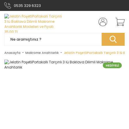
0535 329 6323
Anasayfa
Makrome Anahtarlık
Jelatin PoşetliPortakallı Tarçınlı 3 lü B
HEDİYELİ