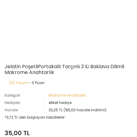
Jelatin PoşetliPortakallı Tarçınlı 3 lü Baklava Dilimli
Makrome Anahtarlık
(0) Yorum
- 0 Puan
Kategori
Makrome Anahtarlık
Hediyesi
etiket hediye
Havale
33,25 TL (%5,00 havale indirimi)
*3,72 TL den başlayan taksitlerle!
35,00 TL