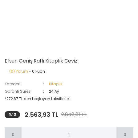
Efsun Geniş Raflı Kitaplık Ceviz
(0) Yorum
- 0 Puan
Kategori
Kitaplık
Garanti Süresi
24 Ay
*272,67 TL den başlayan taksitlerle!
2.563,93 TL
2.848,81 TL
%10