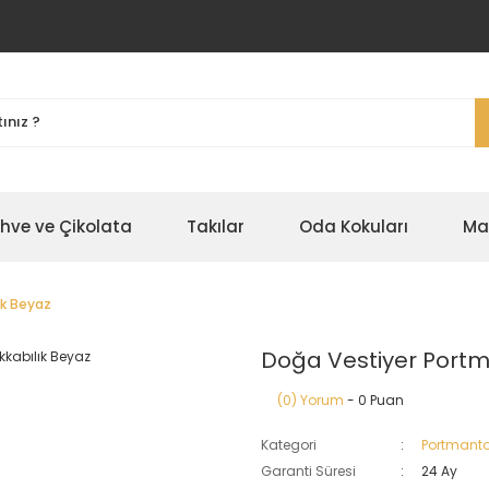
ahve ve Çikolata
Takılar
Oda Kokuları
Ma
ık Beyaz
Doğa Vestiyer Portm
(0) Yorum
- 0 Puan
Kategori
Portmant
Garanti Süresi
24 Ay