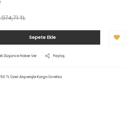
!
.974,71 TL
Sepete Ekle
atı Düşünce Haber Ver
Paylaş
750 TL Üzeri Alışverişte Kargo Ücretsiz