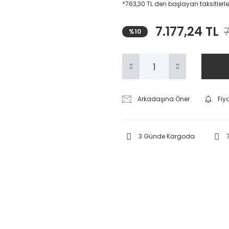
*763,30 TL den başlayan taksitlerle
7.177,24 TL
7
%10
Arkadaşına Öner
Fiy
3 Günde Kargoda