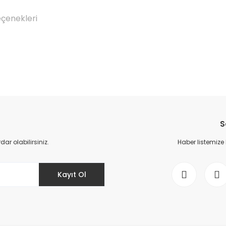
eçenekleri
Bu ürüne ilk yorumu siz yapın!
S
Yorum Yaz
r olabilirsiniz.
Haber listemize
Kayıt Ol