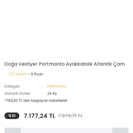
Doğa Vestiyer Portmanto Ayakkabılık Atlantik Çam
(0) Yorum
- 0 Puan
Kategori
Portmanto
Garanti Süresi
24 Ay
*763,30 TL den başlayan taksitlerle!
7.177,24 TL
7.974,71 TL
%10