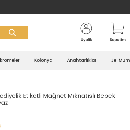
Üyelik
Sepetim
kromeler
Kolonya
Anahtarlıklar
Jel Mum
diyelik Etiketli Mağnet Mıknatıslı Bebek
yaz
ş