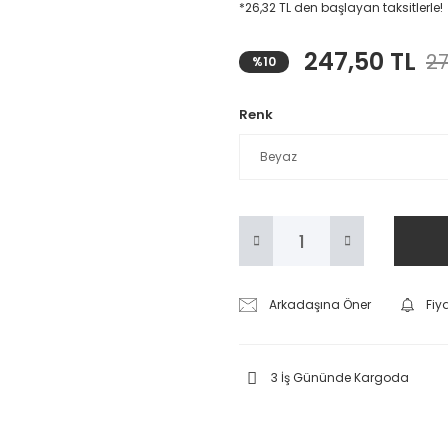
*26,32 TL den başlayan taksitlerle!
247,50 TL
27
%10
Renk
Arkadaşına Öner
Fiy
3 İş Gününde Kargoda