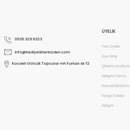
ÜYELİK
0535 329 6323
Yeni Üyelik
info@hediyeliklerbizden.com
Üye Girişi
Kocaeli Gölcük Topcular mh Furkan sk f2
Şifremi Unuttum
İletişim Formu
Havale Bildirim
Kargo Takibi
İletişim