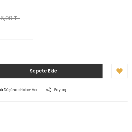
5,00 TL
Sepete Ekle
atı Düşünce Haber Ver
Paylaş