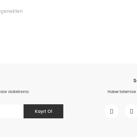
eçenekleri
Bu ürüne ilk yorumu siz yapın!
S
Yorum Yaz
r olabilirsiniz.
Haber listemize
Kayıt Ol