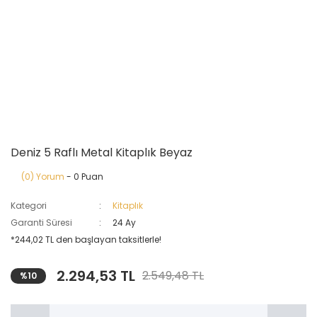
Deniz 5 Raflı Metal Kitaplık Beyaz
(0) Yorum
- 0 Puan
Kategori
Kitaplık
Garanti Süresi
24 Ay
*244,02 TL den başlayan taksitlerle!
2.294,53 TL
2.549,48 TL
%10