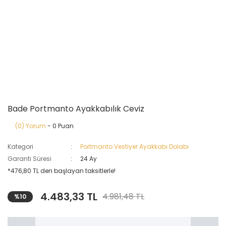
Bade Portmanto Ayakkabılık Ceviz
(0) Yorum
- 0 Puan
Kategori
Portmanto Vestiyer Ayakkabı Dolabı
Garanti Süresi
24 Ay
*476,80 TL den başlayan taksitlerle!
4.483,33 TL
4.981,48 TL
%10