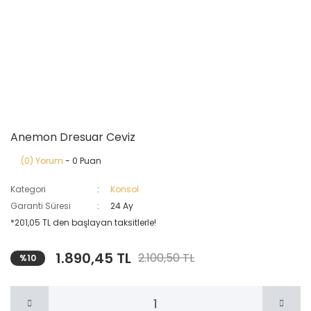
Anemon Dresuar Ceviz
(0) Yorum
- 0 Puan
Kategori
Konsol
Garanti Süresi
24 Ay
*201,05 TL den başlayan taksitlerle!
1.890,45 TL
2.100,50 TL
%10