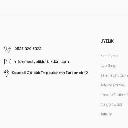
ÜYELİK
0535 329 6323
Yeni Üyelik
info@hediyeliklerbizden.com
Üye Girişi
Kocaeli Gölcük Topcular mh Furkan sk f2
Şifremi Unuttum
İletişim Formu
Havale Bildirim
Kargo Takibi
İletişim