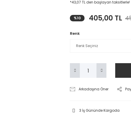
*43,07 TL den başlayan taksitlerle!
405,00 TL
4
%10
Renk
Arkadaşına Öner
Pa
3 İş Gününde Kargoda