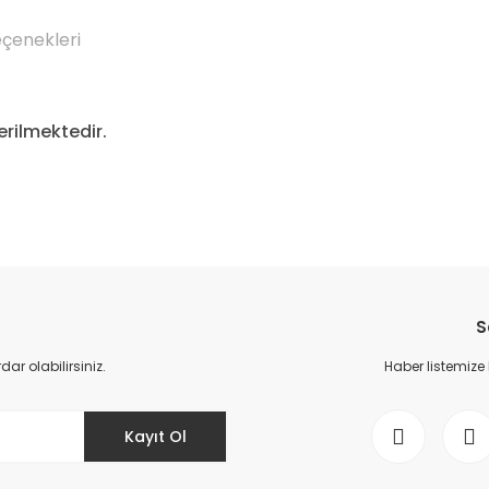
eçenekleri
rilmektedir.
Bu ürüne ilk yorumu siz yapın!
S
Yorum Yaz
r olabilirsiniz.
Haber listemize
Kayıt Ol