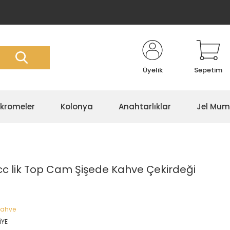
Üyelik
Sepetim
kromeler
Kolonya
Anahtarlıklar
Jel Mum
 cc lik Top Cam Şişede Kahve Çekirdeği
 kahve
İYE