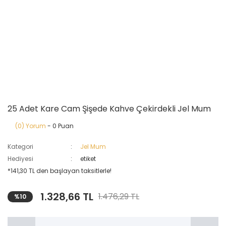
25 Adet Kare Cam Şişede Kahve Çekirdekli Jel Mum
(0) Yorum
- 0 Puan
Kategori
Jel Mum
Hediyesi
etiket
*141,30 TL den başlayan taksitlerle!
1.328,66 TL
1.476,29 TL
%10