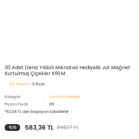
30 Adet Deniz Yıldızlı Mıknatıslı Hediyelik Jut Mağnet
Kurtulmuş Çiçekler KREM
(0) Yorum
- 0 Puan
Kategori
Lavanta Keseleri
Piyasa Fiyatı
65
*62,04 TL den başlayan taksitlerle!
583,36 TL
648,17 TL
%10