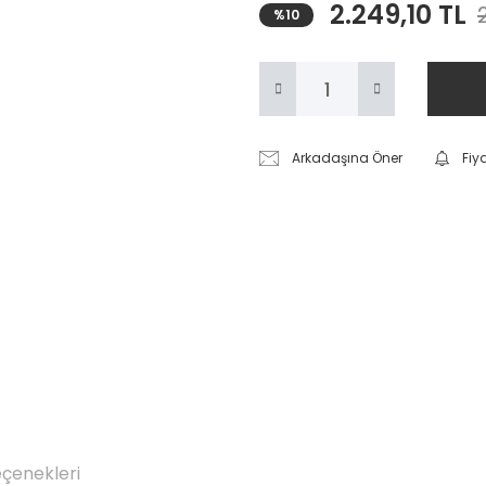
2.249,10 TL
%10
Arkadaşına Öner
Fiy
eçenekleri