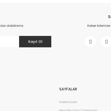
Bu ürüne ilk yorumu siz yapın!
S
Yorum Yaz
r olabilirsiniz.
Haber listemize
Kayıt Ol
SAYFALAR
Hakkımızda
Mesafeli Satış Sözleşmesi