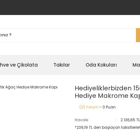
ahve ve Çikolata
Takılar
Oda Kokuları
Ma
Hediyeliklerbizden 1
Hediye Makrome Kapı 
(0) Yorum
- 0 Puan
Havale
2.136,65 T
*239,19 TL den başlayan taksitlerle!