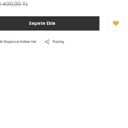
2.499,00 TL
Sepete Ekle
atı Düşünce Haber Ver
Paylaş