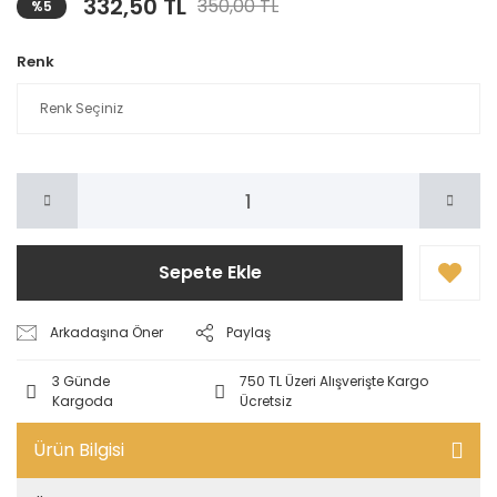
332,50 TL
350,00 TL
%5
Renk
Sepete Ekle
Arkadaşına Öner
Paylaş
3 Günde
750 TL Üzeri Alışverişte Kargo
Kargoda
Ücretsiz
Ürün Bilgisi