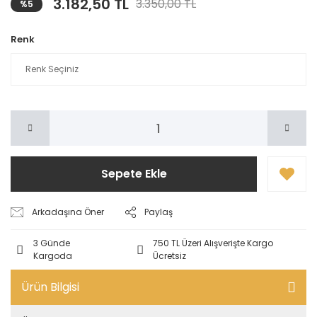
3.182,50 TL
3.350,00 TL
%5
Renk
Sepete Ekle
Arkadaşına Öner
Paylaş
3 Günde
750 TL Üzeri Alışverişte Kargo
Kargoda
Ücretsiz
Ürün Bilgisi