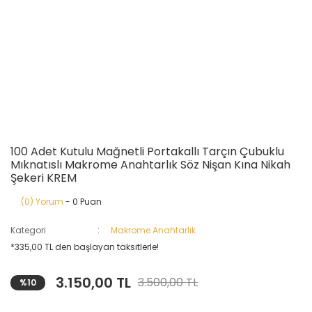
100 Adet Kutulu Mağnetli Portakallı Tarçın Çubuklu
Mıknatıslı Makrome Anahtarlık Söz Nişan Kına Nikah
Şekeri KREM
(0) Yorum
- 0 Puan
Kategori
Makrome Anahtarlık
*335,00 TL den başlayan taksitlerle!
3.150,00 TL
3.500,00 TL
%10