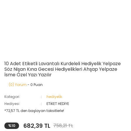
10 Adet Etiketli Lavantalı Kurdeleli Hediyelik Yelpaze
Söz Nişan Kına Gecesi Hediyelikleri Ahşap Yelpaze
İsme Özel Yazı Yazılır
(0) Yorum
- 0 Puan
Kategori
hediyelik
Hediyesi
ETİKET HEDİYE
*72,57 TL den başlayan taksitlerle!
682,39 TL
758,21 TL
%10